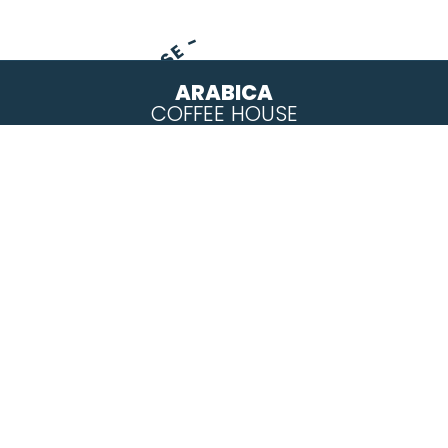
ARABICA - COFFEE - HOUSE -
ARABICA
COFFEE HOUSE
Hakkımızda
İletişim
Mağazalarımız
Franchise
Hakkımızda
Anasayfa
Hakkımızda
İnsan Kaynakları
İletişim
Yasal
Kişisel Verilerin Korunması Kanunu (KVKK)