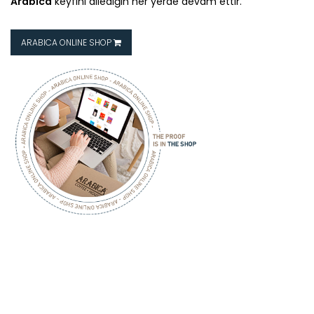
Arabica
keyfini dilediğin her yerde devam ettir.
ARABICA ONLINE SHOP
ARABICA
COFFEE HOUSE