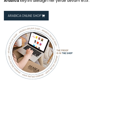
Arabica
keyfini dilediğin her yerde devam ettir.
ARABICA ONLINE SHOP
ARABICA
COFFEE HOUSE