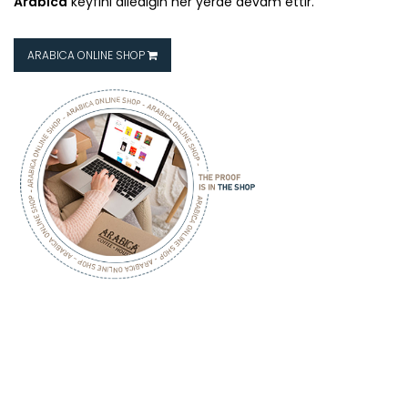
Arabica
keyfini dilediğin her yerde devam ettir.
ARABICA ONLINE SHOP
ARABICA
COFFEE HOUSE