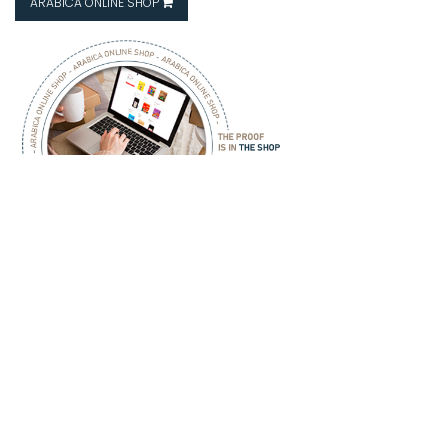
ARABICA ONLINE SHOP
ARABICA - COFFEE - HOUSE -
ARABICA
COFFEE HOUSE
Hakkımızda
İletişim
Mağazalarımız
Franchise