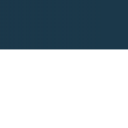
an
su