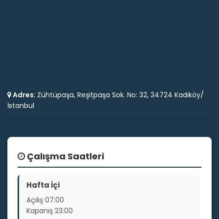
Adres:
Zühtüpaşa, Reşitpaşa Sok. No: 32, 34724 Kadıköy/
İstanbul
Çalışma Saatleri
Hafta İçi
Açılış
07:00
Kapanış
23:00