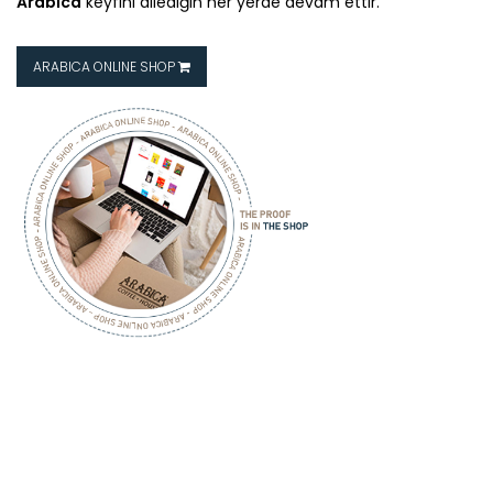
Arabica
keyfini dilediğin her yerde devam ettir.
ARABICA ONLINE SHOP
ARABICA
COFFEE HOUSE