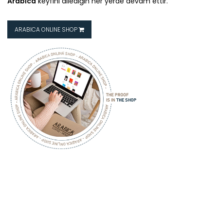
Arabica
keyfini dilediğin her yerde devam ettir.
ARABICA ONLINE SHOP
ARABICA
COFFEE HOUSE