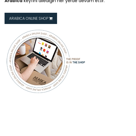
Arabica
keyfini dilediğin her yerde devam ettir.
ARABICA ONLINE SHOP
ARABICA
COFFEE HOUSE