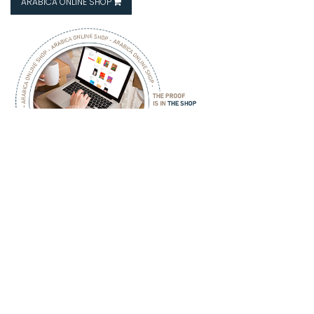
ARABICA ONLINE SHOP
ARABICA - COFFEE - HOUSE -
ARABICA
COFFEE HOUSE
Hakkımızda
İletişim
Mağazalarımız
Franchise