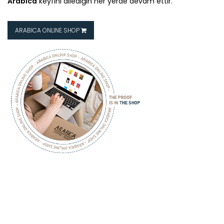
Arabica
keyfini dilediğin her yerde devam ettir.
ARABICA ONLINE SHOP
ARABICA
COFFEE HOUSE