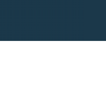
an
su