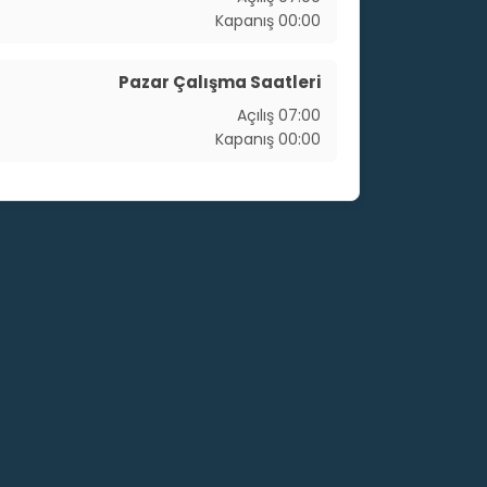
Kapanış
00:00
Pazar Çalışma Saatleri
Açılış
07:00
Kapanış
00:00