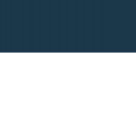
an
su