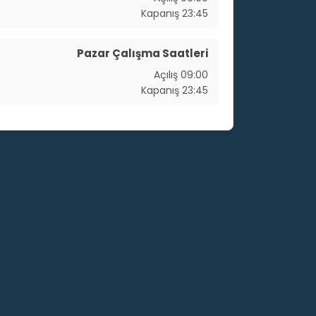
Kapanış
23:45
Pazar Çalışma Saatleri
Açılış
09:00
Kapanış
23:45