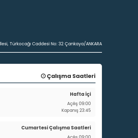
lesi, Türkocağı Caddesi No: 32 Çankaya/ANKARA
Çalışma Saatleri
Hafta İçi
Açılış
09:00
Kapanış
23:45
Cumartesi Çalışma Saatleri
Açılış
09:00