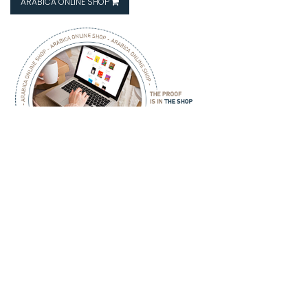
ARABICA ONLINE SHOP
ARABICA - COFFEE - HOUSE -
ARABICA
COFFEE HOUSE
Hakkımızda
İletişim
Mağazalarımız
Franchise