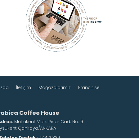
ızda
İletişim
Mağazalarımız
Franchise
rabica Coffee House
Adres:
Mutlukent Mah. Pınar Cad. No: 9
ysukent Çankaya/ANKARA
Telefon Destek :
444 2 339