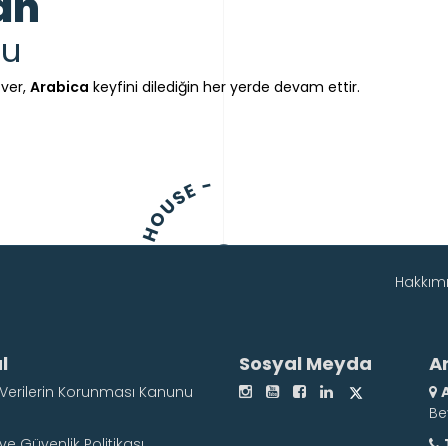
an
su
 ver,
Arabica
keyfini dilediğin her yerde devam ettir.
ARABICA - COFFEE - HOUSE -
Hakkım
l
Sosyal Meyda
A
l Verilerin Korunması Kanunu
Be
k ve Güvenlik Politikası